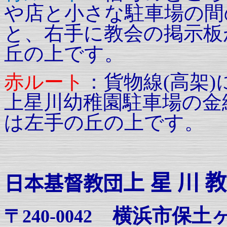
や店と小さな駐車場の間
と、右手に教会の掲示板
丘の上です。
赤ルート
：
貨物線
(
高架
)
上星川幼稚園駐車場の金
は左手の丘の上です。
上 星 川 教
日本基督教団
横浜市保土
〒
240-0042