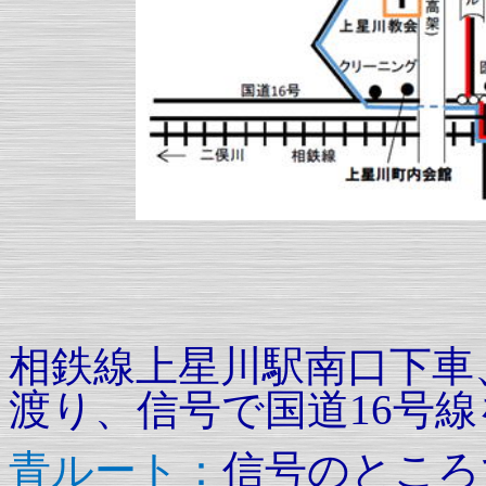
相鉄線上星川駅南口下車
渡り、信号で国道
16
号線
青ルート
：
信号のところ