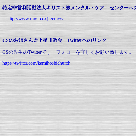
特定非営利活動法人キリスト教メンタル・ケア・センター
へ
http://www.mmjp.or.jp/cmcc/
CSのお姉さん＠上星川教会 Twitterへのリンク
CSの先生のTwitterです。フォローを宜しくお願い致します。
https://twitter.com/kamihoshichurch