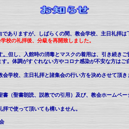
向でありますが、しばらくの間、教会学校、主日礼拝は
教会学校の礼拝後、分級を再開致しました。
す。
但し、入館時の消毒とマスクの着用は、引き続きご
おります。体調がすぐれない方やコロナ感染が不安な方は
教会学校、
主日礼拝と諸集会の行い方を決めさせて頂き
する聖書（聖書朗読、説教での引用）及び、教会ホームペ
礼拝で使って頂いても構いません。
会