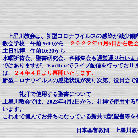
上星川教会は、
新型コロナウイルスの感染が減少傾
教会学校
午前 9:00から
２０２２年11月6日から
主日礼拝
午前10:30から
水曜祈祷会、
聖書研究会、各部集会も
通常通り行いま
ではありますが、YouTubeでライブ配信を行って
は、
２４年４月より再開いたします。
新型コロナウイルスの感染状況が変り次第、役員会で
礼拝で使用する聖書について
上星川教会では、2023年4月2日から、礼拝で使用
います。
これまで個人でお持ちになっている新共同訳聖書等を
日本基督教団
上星川教