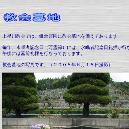
上星川教会では、鎌倉霊園に教会墓地を備えております。
毎年、永眠者記念日（万霊節）には、永眠者記念日礼拝が行
午後には墓前礼拝を行なっております。
教会墓地の写真です。（２００８年６月１８日撮影）