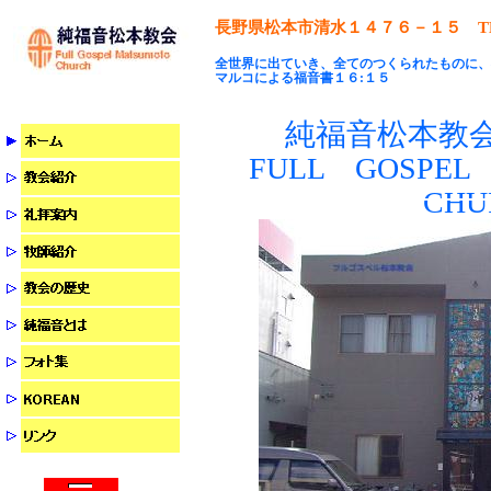
長野県松本市清水１４７６－１５
T
全世界に出ていき、全てのつくられたものに、
マルコによる福音書１６:１５
純福音松本教
FULL
GOSPEL
CHU