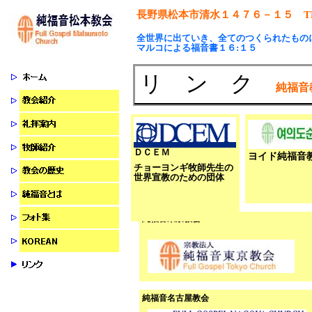
長野県松本市清水１４７６－１５
T
全世界に出ていき、全てのつくられたもの
マルコによる福音書１６:１５
リ ン ク
純福音
ＤＣＥＭ
ヨイド純福音
チョーヨンギ牧師先生の
世界宣教のための団体
純福音東京教会
純福音名古屋教会