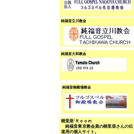
純福音立川教会
純福音大和教会
純福音御殿場教会
樹里亜‘Ｒｏｏｍ
純福音東京教会員の樹里亜さんの伝
道用の個人サイト。