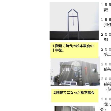
１９
羅 
１９
担任
２０
鄭 
１階建て時代の松本教会の
２０
十字架。
第二
２０
純福
２０
純福
（講
２階建てになった松本教会
２０
第３
会）