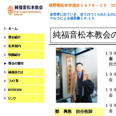
長野県松本市清水１４７６－１５
TE
全世界に出ていき、全てのつくられたもの
マルコによる福音書１６:１５
純福音松本教会
１９
金
担当
１９
金 
１９
金 
１９
金 
鄭 興教 担任牧師