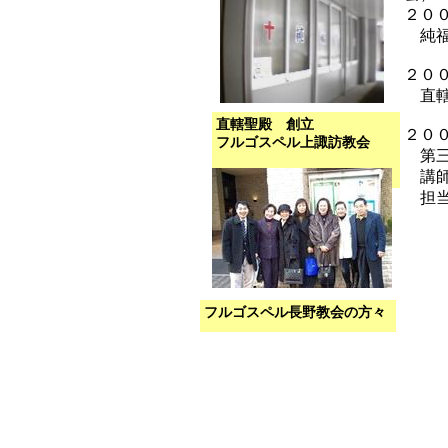
２０
純福
２０
直轄
直轄聖殿 創立
２０
フルゴスペル上諏訪教会
第三
講師
担当
フルゴスペル長野教会の方々