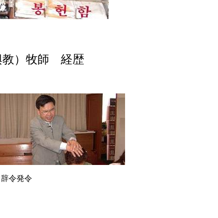
興教）牧師 経歴
辞令発令